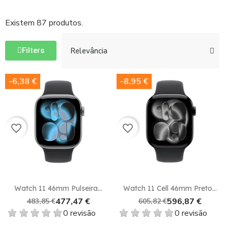
Existem 87 produtos.
Filters
-6,38 €
-8,95 €
favorite_border
favorite_border
Watch 11 46mm Pulseira...
Watch 11 Cell 46mm Preto...
477,47 €
596,87 €
483,85 €
605,82 €
0 revisão
0 revisão