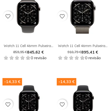
favorite_border
favorite_border
Watch 11 Cell 46mm Pulseira...
Watch 11 Cell 46mm Pulseira...
845,62 €
895,41 €
859,95 €
910,79 €
0 revisão
0 revisão
-14,33 €
-14,33 €
favorite_border
favorite_border