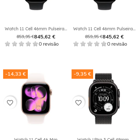
Watch 11 Cell 46mm Pulseira...
Watch 11 Cell 46mm Pulseira...
845,62 €
845,62 €
859,95 €
859,95 €
0 revisão
0 revisão
-14,33 €
-9,35 €
favorite_border
favorite_border
Watch 11 Cell 46 Mm
Watch Ultra 3 Cell 49mm...