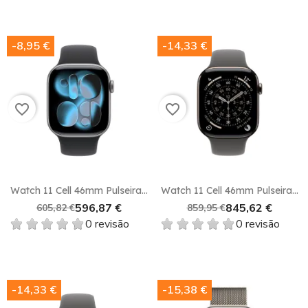
-8,95 €
-14,33 €
favorite_border
favorite_border
Watch 11 Cell 46mm Pulseira...
Watch 11 Cell 46mm Pulseira...
596,87 €
845,62 €
605,82 €
859,95 €
0 revisão
0 revisão
-14,33 €
-15,38 €