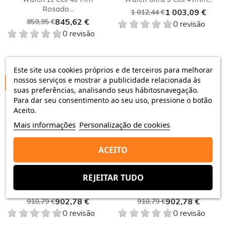
Rosado...
1 003,09 €
1 012,44 €
845,62 €
859,95 €
0 revisão
0 revisão
Este site usa cookies próprios e de terceiros para melhorar
nossos serviços e mostrar a publicidade relacionada às
-8,01 €
-8,01 €
suas preferências, analisando seus hábitosnavegação.
Para dar seu consentimento ao seu uso, pressione o botão
Aceito.
Mais informações
Personalização de cookies
favorite_border
favorite_border
ACEITO
REJEITAR TUDO
Watch Ultra 3 Cell 49mm...
Watch Ultra 3 Cell 49mm...
902,78 €
902,78 €
910,79 €
910,79 €
0 revisão
0 revisão