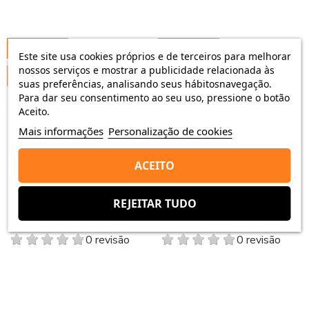
-200,10 €
-200,10 €
Este site usa cookies próprios e de terceiros para melhorar
nossos serviços e mostrar a publicidade relacionada às
ESGOTADO
ESGOTADO
suas preferências, analisando seus hábitosnavegação.
Para dar seu consentimento ao seu uso, pressione o botão
favorite_border
favorite_border
Aceito.
Mais informações
Personalização de cookies
ACEITO
IPhone 16 512GB Azul
IPhone 16 512GB Verde
REJEITAR TUDO
1 157,03 €
1 157,03 €
1 357,13 €
1 357,13 €
0 revisão
0 revisão