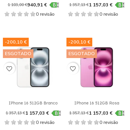
940,91 €
1 157,03 €
1 103,00 €
1 357,13 €
0 revisão
0 revisão
-200,10 €
-200,10 €
ESGOTADO
ESGOTADO
favorite_border
favorite_border
IPhone 16 512GB Branco
IPhone 16 512GB Rosa
1 157,03 €
1 157,03 €
1 357,13 €
1 357,13 €
0 revisão
0 revisão