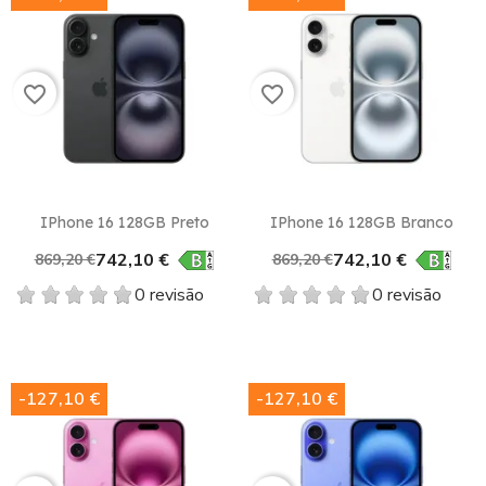
favorite_border
favorite_border
IPhone 16 128GB Preto
IPhone 16 128GB Branco
742,10 €
742,10 €
869,20 €
869,20 €
0 revisão
0 revisão
-127,10 €
-127,10 €