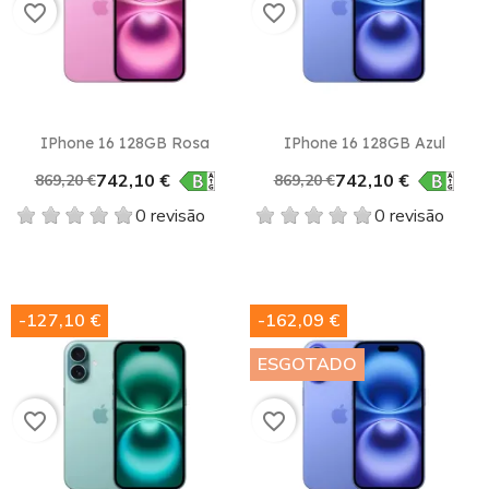
favorite_border
favorite_border
IPhone 16 128GB Rosa
IPhone 16 128GB Azul
742,10 €
742,10 €
869,20 €
869,20 €
0 revisão
0 revisão
-127,10 €
-162,09 €
ESGOTADO
favorite_border
favorite_border