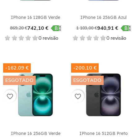
IPhone 16 128GB Verde
IPhone 16 256GB Azul
742,10 €
940,91 €
869,20 €
1 103,00 €
0 revisão
0 revisão
-162,09 €
-200,10 €
ESGOTADO
ESGOTADO
favorite_border
favorite_border
IPhone 16 256GB Verde
IPhone 16 512GB Preto