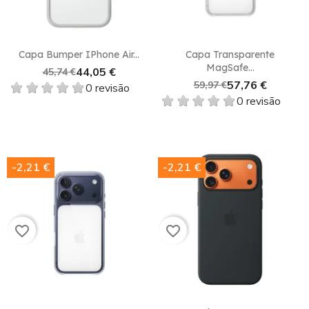
Capa Bumper IPhone Air...
Capa Transparente
MagSafe...
44,05 €
45,74 €
57,76 €
59,97 €
0 revisão
0 revisão
-2,21 €
-2,21 €
favorite_border
favorite_border