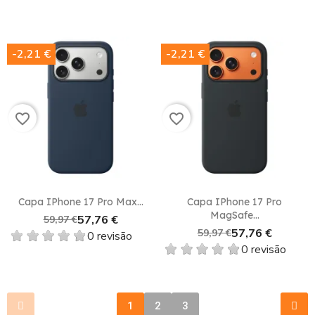
-2,21 €
-2,21 €
favorite_border
favorite_border
Capa IPhone 17 Pro Max...
Capa IPhone 17 Pro
MagSafe...
57,76 €
59,97 €
57,76 €
59,97 €
0 revisão
0 revisão
1
2
3