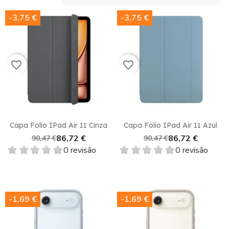
-3,75 €
-3,75 €
favorite_border
favorite_border
Capa Folio IPad Air 11 Cinza
Capa Folio IPad Air 11 Azul
86,72 €
86,72 €
90,47 €
90,47 €
0 revisão
0 revisão
-1,69 €
-1,69 €