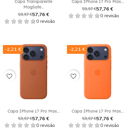
Capa Transparente
Capa IPhone 17 Pro Max...
MagSafe...
57,76 €
59,97 €
57,76 €
59,97 €
0 revisão
0 revisão
-2,21 €
-2,21 €
favorite_border
favorite_border
Capa IPhone 17 Pro Max...
Capa IPhone 17 Pro Max...
57,76 €
57,76 €
59,97 €
59,97 €
0 revisão
0 revisão