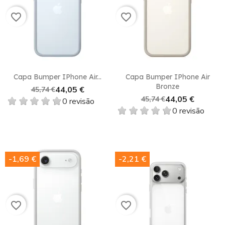
favorite_border
favorite_border
Capa Bumper IPhone Air...
Capa Bumper IPhone Air
Bronze
44,05 €
45,74 €
44,05 €
45,74 €
0 revisão
0 revisão
-1,69 €
-2,21 €
favorite_border
favorite_border