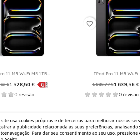
favorite_border
Vista rápida
Vista rápida


ro 11 M5 Wi‑Fi M5 1TB...
IPad Pro 11 M5 Wi‑Fi 1
1 528,50 €
1 639,56 €
,62 €
1 986,77 €
0 revisão
0 revisão
 site usa cookies próprios e de terceiros para melhorar nossos serv
 €
-447,80 €
strar a publicidade relacionada às suas preferências, analisando 
tosnavegação. Para dar seu consentimento ao seu uso, pressione 
o Aceito.