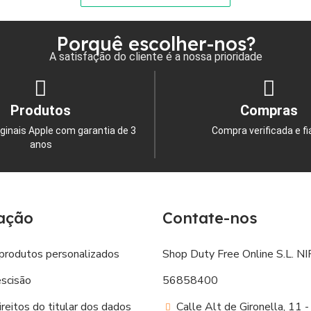
Porquê escolher-nos?
A satisfação do cliente é a nossa prioridade
Produtos
Compras
ginais Apple com garantia de 3
Compra verificada e fi
anos
ação
Contate-nos
produtos personalizados
Shop Duty Free Online S.L. NIF
escisão
56858400
reitos do titular dos dados
Calle Alt de Gironella, 11