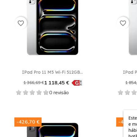
favorite_border
favorite_border
Vista rápida

IPad Pro 11 M5 Wi‑Fi 512GB...
IPad P
1 118,45 €
1 366,69 €
1 854
0 revisão
Este
-426,70 €
-426,70
e mo
hábi
botã