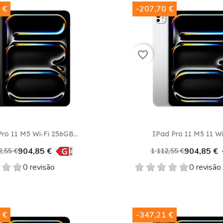
 €
-207,70 €
favorite_border
Vista rápida
Vista rápida


ro 11 M5 Wi‑Fi 256GB...
IPad Pro 11 M5 11 Wi‑
904,85 €
904,85 €
2,55 €
1 112,55 €
0 revisão
0 revisão
 €
-347,21 €