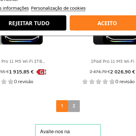
s informações
Personalização de cookies
favorite_border
REJEITAR TUDO
ACEITO
Vista rápida
Vista rápida


Pro 11 M5 Wi‑Fi 2TB...
IPad Pro 11 M5 Wi‑Fi 
1 915,85 €
2 026,90 €
,55 €
2 474,70 €
0 revisão
0 revisão
1
2