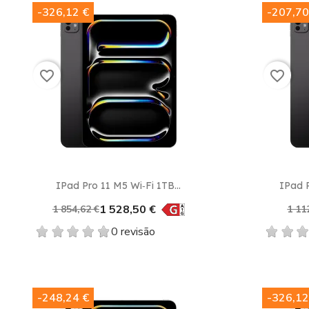
-326,12 €
-207,70
favorite_border
favorite_border
Vista rápida

IPad Pro 11 M5 Wi‑Fi 1TB...
IPad P
1 528,50 €
1 854,62 €
1 11
0 revisão
-248,24 €
-326,12