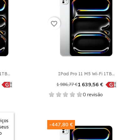
favorite_border
Vista rápida

TB...
IPad Pro 11 M5 Wi‑Fi 1TB...
1 639,56 €
1 986,77 €
0 revisão
iços
-447,80 €
seus
o