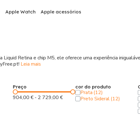
c
Apple Watch
Apple acessórios
iquid Retina e chip M5, ele oferece uma experiência inigualáv
yFree.pt!
Leia mais
Preço
cor do produto
Prata
904,00 €
-
2 729,00 €
Preto Sideral