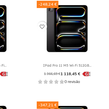
-248,24 €
favorite_border
Vista rápida

Fi...
IPad Pro 11 M5 Wi‑Fi 512GB...
1 118,45 €
1 366,69 €
0 revisão
-347,21 €