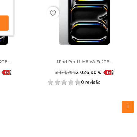
favorite_border
Vista rápida

2TB...
IPad Pro 11 M5 Wi‑Fi 2TB...
2 026,90 €
2 474,70 €
0 revisão