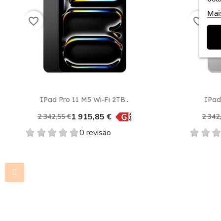
Mai
favorite_border
favorite_border
Vista rápida

IPad Pro 11 M5 Wi‑Fi 2TB...
IPad 
1 915,85 €
2 342,55 €
2 342
0 revisão