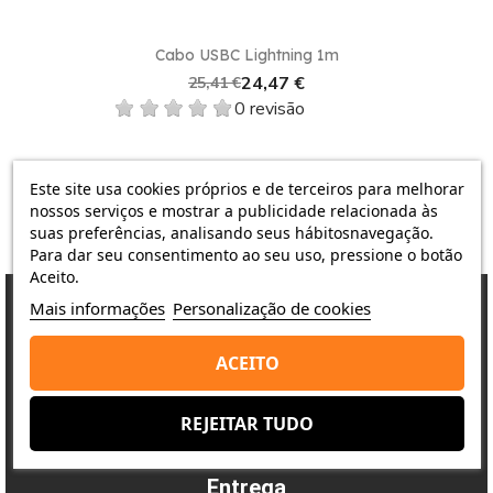
Portanto, não perca tempo e adquira já o seu
Cabo USBC Lightning 1m
Adaptador Multiporta de USB‑C para AV Digital
na
nossa loja
Shop Duty Free
. Além de garantir um
24,47 €
25,41 €
produto de qualidade, você aproveita os
preços
0 revisão
mais baixos em Portugal
. Experimente a
comodidade de comprar conosco e descubra por
que somos a melhor opção para suas necessidades
Este site usa cookies próprios e de terceiros para melhorar
em tecnologia.
nossos serviços e mostrar a publicidade relacionada às
suas preferências, analisando seus hábitosnavegação.
Para dar seu consentimento ao seu uso, pressione o botão
Aceito.
Mais informações
Personalização de cookies
Porquê escolher-nos?
ACEITO
A satisfação do cliente é a nossa prioridade
REJEITAR TUDO
Entrega