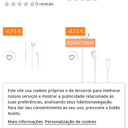
0 revisão
-0,71 €
-0,71 €
ESGOTADO
favorite_border
favorite_border
Este site usa cookies próprios e de terceiros para melhorar
EarPods 3,5 Mm Fone De...
EarPods (USB-C)
nossos serviços e mostrar a publicidade relacionada às
18,60 €
18,60 €
19,31 €
19,31 €
suas preferências, analisando seus hábitosnavegação.
0 revisão
0 revisão
Para dar seu consentimento ao seu uso, pressione o botão
Aceito.
Mais informações
Personalização de cookies