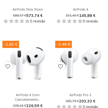
AirPods Max Roxo
AirPods 4
573,74 €
145,88 €
588,57 €
151,46 €
0 revisão
0 revisão
-1,82 €
-2,46 €
favorite_border
favorite_border
AirPods 4 Com
AirPods Pro 3
Cancelamento...
203,33 €
205,79 €
226,59 €
228,41 €
0 revisão