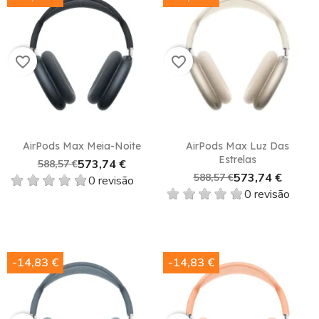
favorite_border
favorite_border
AirPods Max Meia-Noite
AirPods Max Luz Das
Estrelas
573,74 €
588,57 €
573,74 €
588,57 €
0 revisão
0 revisão
-14,83 €
-14,83 €