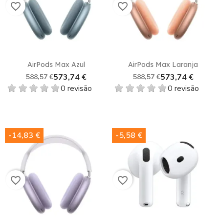
favorite_border
favorite_border
AirPods Max Azul
AirPods Max Laranja
573,74 €
573,74 €
588,57 €
588,57 €
0 revisão
0 revisão
-14,83 €
-5,58 €
favorite_border
favorite_border