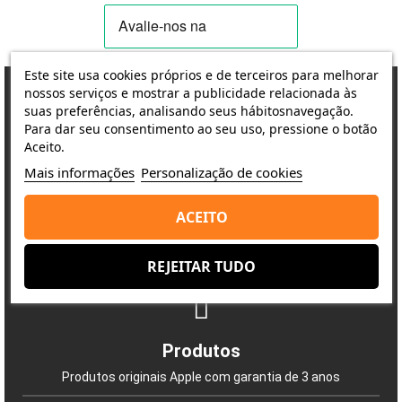
Este site usa cookies próprios e de terceiros para melhorar
nossos serviços e mostrar a publicidade relacionada às
suas preferências, analisando seus hábitosnavegação.
Para dar seu consentimento ao seu uso, pressione o botão
Porquê escolher-nos?
Aceito.
A satisfação do cliente é a nossa prioridade
Mais informações
Personalização de cookies
ACEITO
Entrega
REJEITAR TUDO
Envio rápido e seguro
Produtos
Produtos originais Apple com garantia de 3 anos