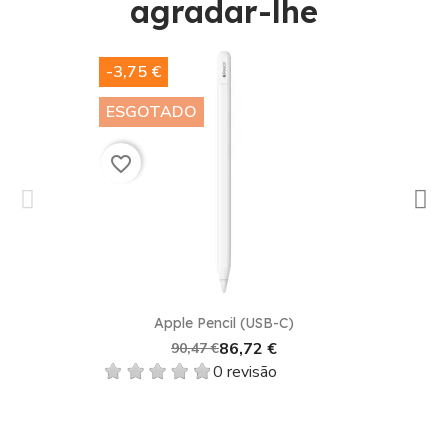
agradar-lhe​
-3,75 €
ESGOTADO
favorite_border
Apple Pencil (USB-C)
86,72 €
90,47 €
0 revisão