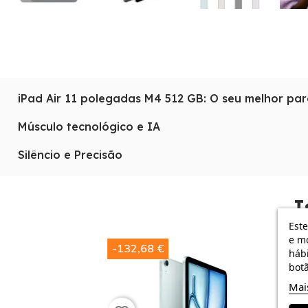
iPad Air 11 polegadas M4 512 GB: O seu melhor par
Se o seu fluxo de trabalho diário inclui edição de foto
Músculo tecnológico e IA
parceiro. Esqueça os discos externos e a dependência a
O processador
M4
não é apenas rápido, é inteligente.
Silêncio e Precisão
enquanto o ecrã de 11 polegadas lhe oferece uma nitid
Ao ser um dispositivo sem ventoinhas, o silêncio é abso
definitiva para o profissional itinerante que exige mú
I
Este
e mo
-132,68 €
-132,68
hábi
botã
Mai