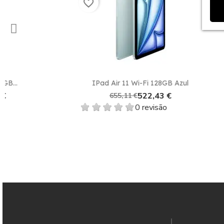
favorite_border
favorite_border
Vista rápida

IPad Air 11 Wi-Fi 128GB Azul
IPad A
522,43 €
655,11 €
0 revisão