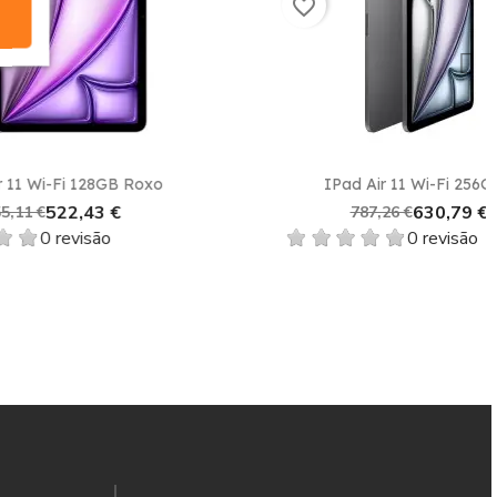
favorite_border
Vista rápida

B Roxo
IPad Air 11 Wi-Fi 256GB...
€
630,79 €
787,26 €
0 revisão