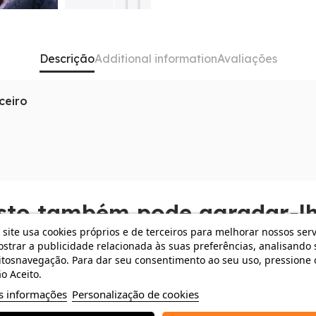
Descrição
Additional information
Avaliações
ceiro
grafia profissional em RAW ou montagens de vídeo 4K, este
i
bsoluta da nuvem; aqui tem espaço para levar o seu portef
 Trabalha em sintonia com a
Apple Intelligence do iPad Air 
ez que assusta.
luto, permitindo-lhe concentrar-se na precisão que lhe out
sculo tecnológico sem o lastro de um equipamento convencion
sto também pode agradar-lh
 site usa cookies próprios e de terceiros para melhorar nossos serv
strar a publicidade relacionada às suas preferências, analisando 
 €
-132,68 €
tosnavegação. Para dar seu consentimento ao seu uso, pressione 
o Aceito.
s informações
Personalização de cookies