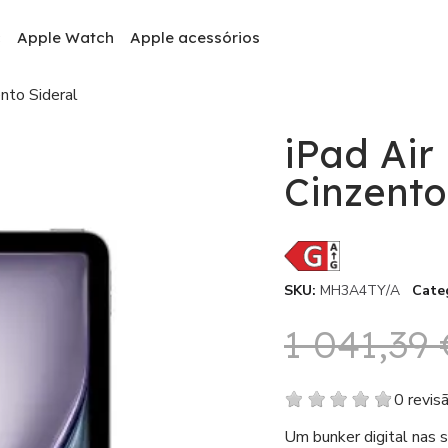
c
Apple Watch
Apple acessórios
nto Sideral
iPad Air
Cinzento
SKU
MH3A4TY/A
Cate
1 041,39 
0 revis
Um bunker digital nas 