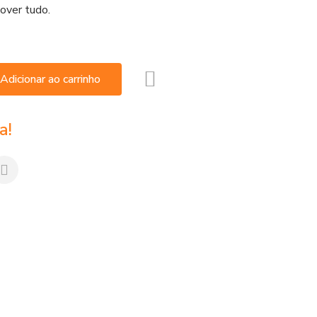
over tudo.
Adicionar ao carrinho
a!