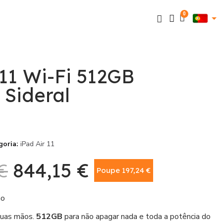
 11 Wi-Fi 512GB
 Sideral
goria
iPad Air 11
€
844,15 €
Poupe 197,24 €
Com IVA
ão
suas mãos.
512GB
para não apagar nada e toda a potência do