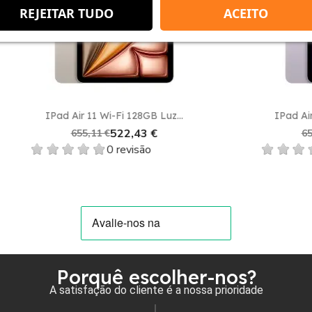
favorite_border
REJEITAR TUDO
ACEITO
Vista rápida
Vista rápida


ir 11 Wi-Fi 128GB Luz...
IPad Air 11 Wi-Fi 128G
522,43 €
522,43 
655,11 €
655,11 €
0 revisão
0 revisão
Porquê escolher-nos?
A satisfação do cliente é a nossa prioridade