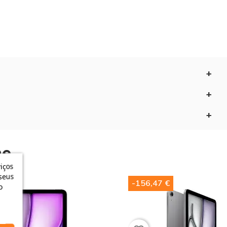
Pad Air 11 polegadas M4
com
512 GB
é o seu melhor
ólio inteiro debaixo do braço.
M4
para renderizar efeitos visuais em tempo real,
orga o
Apple Pencil Pro para iPad Air
. É a ferramenta
al.
e​
iços
seus
-156,47 €
o