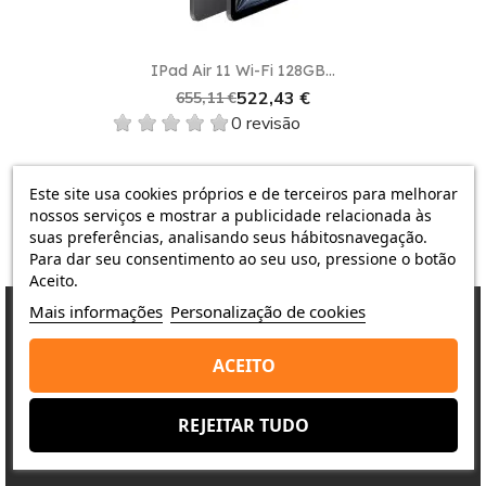
IPad Air 11 Wi-Fi 128GB...
522,43 €
655,11 €
0 revisão
Este site usa cookies próprios e de terceiros para melhorar
nossos serviços e mostrar a publicidade relacionada às
suas preferências, analisando seus hábitosnavegação.
Para dar seu consentimento ao seu uso, pressione o botão
Aceito.
Mais informações
Personalização de cookies
ACEITO
Porquê escolher-nos?
A satisfação do cliente é a nossa prioridade
REJEITAR TUDO