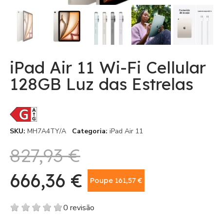
iPad Air 11 Wi-Fi Cellular
128GB Luz das Estrelas
SKU
MH7A4TY/A
Categoria
iPad Air 11
827,93 €
666,36 €
Poupe 161,57 €
Com IVA
0 revisão