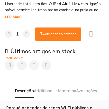
Liberdade total sem fios. O
iPad Air 11 M4
com ligação
móvel permite-lhe trabalhar no comboio, na praia ou no
seu café favorito.
LER MAIS...
Adicionar ao carrinho
Últimos artigos em stock
Partilhar em
Descrição
Additional information
Avaliações
Porquê depender de redes Wi-Fi públicas e