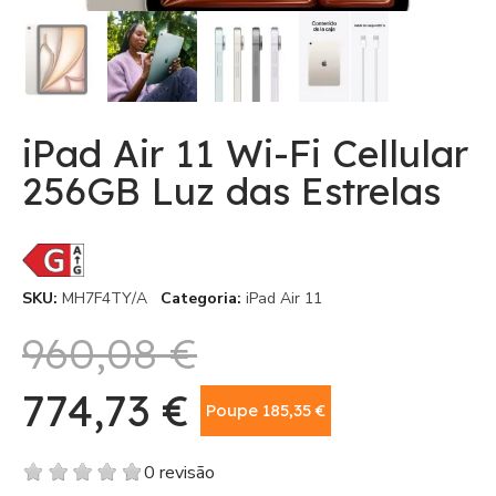
iPad Air 11 Wi-Fi Cellular
256GB Luz das Estrelas
SKU
MH7F4TY/A
Categoria
iPad Air 11
960,08 €
774,73 €
Poupe 185,35 €
Com IVA
0 revisão