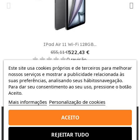
IPad Air 11 Wi-Fi 128GB...
522,43 €
655,11 €
0 revisão
Este site usa cookies próprios e de terceiros para melhorar
nossos serviços e mostrar a publicidade relacionada às
suas preferências, analisando seus hábitosnavegação.
Para dar seu consentimento ao seu uso, pressione o botão
Aceito.
Mais informações
Personalização de cookies
ACEITO
Porquê escolher-nos?
REJEITAR TUDO
A satisfação do cliente é a nossa prioridade