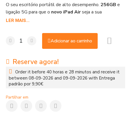
O seu escritório portátil de alto desempenho.
256GB
e
ligação 5G para que o
novo iPad Air
seja a sua
ferramenta principal onde quer que esteja.
LER MAIS...
Adicionar ao carrinho
Reserve agora!
Order it before
40 horas e 28 minutos
and receive it
between 08-09-2026 and 09-09-2026
with Entrega
padrão por 9,90€
Partilhar em