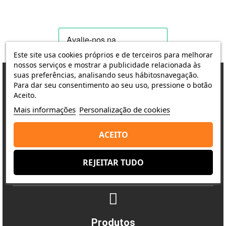
Este site usa cookies próprios e de terceiros para melhorar
nossos serviços e mostrar a publicidade relacionada às
suas preferências, analisando seus hábitosnavegação.
Para dar seu consentimento ao seu uso, pressione o botão
Aceito.
Porquê escolher-nos?
Mais informações
Personalização de cookies
A satisfação do cliente é a nossa prioridade
ACEITO
Entrega
REJEITAR TUDO
Envio rápido e seguro
Produtos