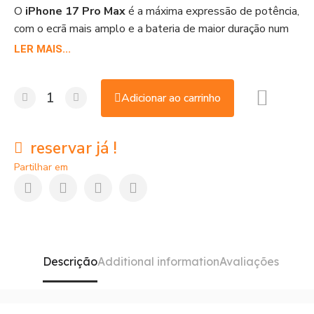
O
iPhone 17 Pro Max
é a máxima expressão de potência,
com o ecrã mais amplo e a bateria de maior duração num
iPhone. Desenhado para criadores de conteúdo e
LER MAIS...
utilizadores exigentes, oferece um desempenho sem
limites. Pode comprá-lo ao melhor preço em Portugal na
Adicionar ao carrinho
Shop Duty Free.
reservar já !
Partilhar em
Descrição
Additional information
Avaliações