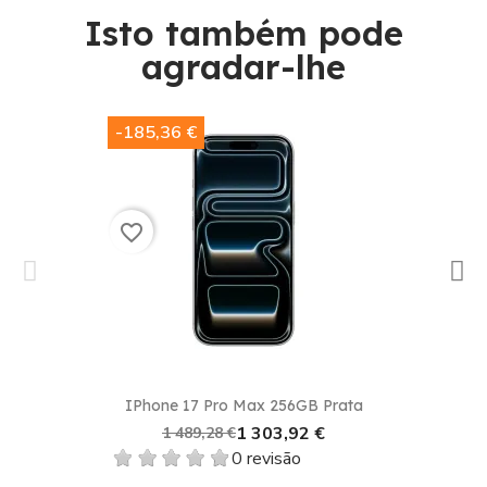
Isto também pode
agradar-lhe​
-185,36 €
favorite_border
IPhone 17 Pro Max 256GB Prata
1 303,92 €
1 489,28 €
0 revisão