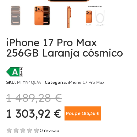
iPhone 17 Pro Max
256GB Laranja cósmico
SKU
MFYN4QL/A
Categoria
iPhone 17 Pro Max
1 489,28 €
1 303,92 €
Poupe 185,36 €
Com IVA
0 revisão