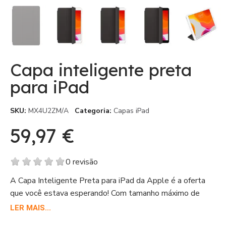
Capa inteligente preta
para iPad
SKU
MX4U2ZM/A
Categoria
Capas iPad
59,97 €
Com IVA
0 revisão
A Capa Inteligente Preta para iPad da Apple é a oferta
que você estava esperando! Com tamanho máximo de
tela de 26,7 cm (10,5), ela é perfeita para proteger e
LER MAIS...
estilizar seu tablet. Feita de poliuretano, seu design de