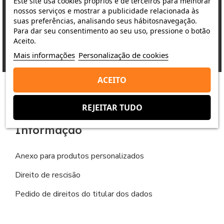
Este site usa cookies próprios e de terceiros para melhorar
nossos serviços e mostrar a publicidade relacionada às
Pagamento 100% seguro
suas preferências, analisando seus hábitosnavegação.
Pagamento 100% seguro e flexível
Para dar seu consentimento ao seu uso, pressione o botão
Aceito.
Mais informações
Personalização de cookies
ACEITO
REJEITAR TUDO
Informação
Anexo para produtos personalizados
Direito de rescisão
Pedido de direitos do titular dos dados