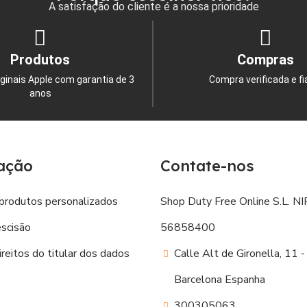
A satisfação do cliente é a nossa prioridade
Produtos
Compras
ginais Apple com garantia de 3
Compra verificada e fi
anos
ação
Contate-nos
produtos personalizados
Shop Duty Free Online S.L. NIF
escisão
56858400
reitos do titular dos dados
Calle Alt de Gironella, 11
Barcelona Espanha
300305063