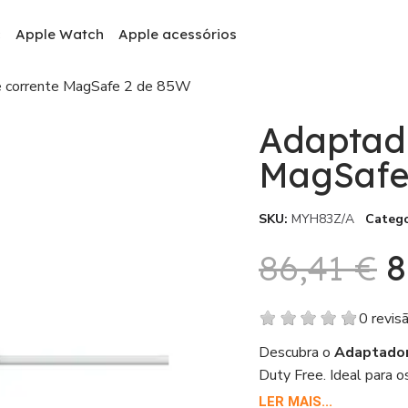
c
Apple Watch
Apple acessórios
e corrente MagSafe 2 de 85W
Adaptad
MagSafe
SKU
MYH83Z/A
Catego
86,41 €
8
0 revis
Descubra o
Adaptador
Duty Free. Ideal para 
seguro. Compre agora e
LER MAIS...