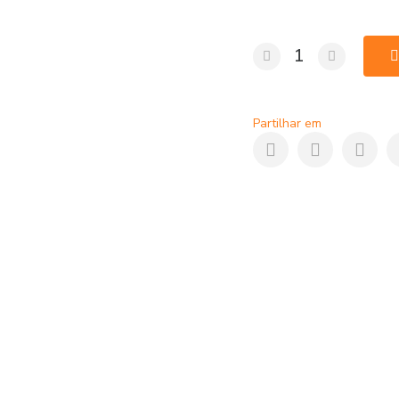
para garantir o melhor
disponível para envio i
MagSafe 2 de 85W pela
Free e aproveite os pr
Apple com o nosso Ad
Partilhar em