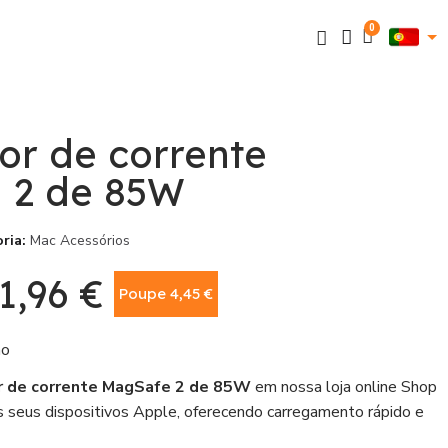
or de corrente
 2 de 85W
ria
Mac Acessórios
1,96 €
Poupe 4,45 €
Com IVA
ão
 de corrente MagSafe 2 de 85W
em nossa loja online Shop
os seus dispositivos Apple, oferecendo carregamento rápido e
 aproveite nossa oferta exclusiva. Este adaptador é essencial