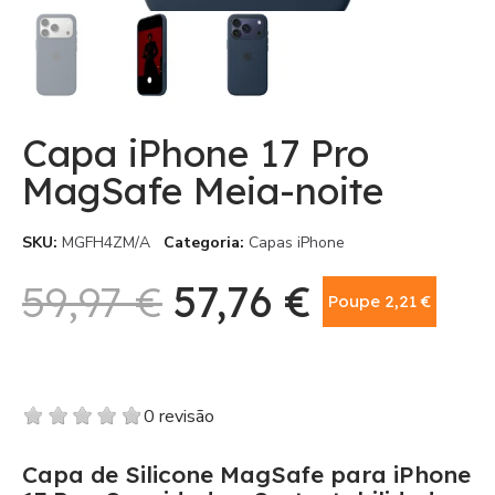
Capa iPhone 17 Pro
MagSafe Meia-noite
SKU
MGFH4ZM/A
Categoria
Capas iPhone
59,97 €
57,76 €
Poupe 2,21 €
Com IVA
0 revisão
Capa de Silicone MagSafe para iPhone