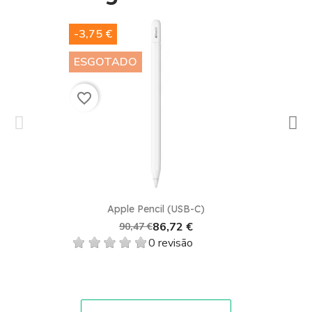
-3,75 €
ESGOTADO
favorite_border
Apple Pencil (USB-C)
86,72 €
90,47 €
0 revisão