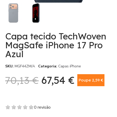
Capa tecido TechWoven
MagSafe iPhone 17 Pro
Azul
SKU
MGF44ZM/A
Categoria
Capas iPhone
70,13 €
67,54 €
Poupe 2,59 €
Com IVA
0 revisão