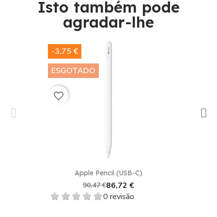
Isto também pode
agradar-lhe​
-3,75 €
ESGOTADO
favorite_border
Apple Pencil (USB-C)
86,72 €
90,47 €
0 revisão