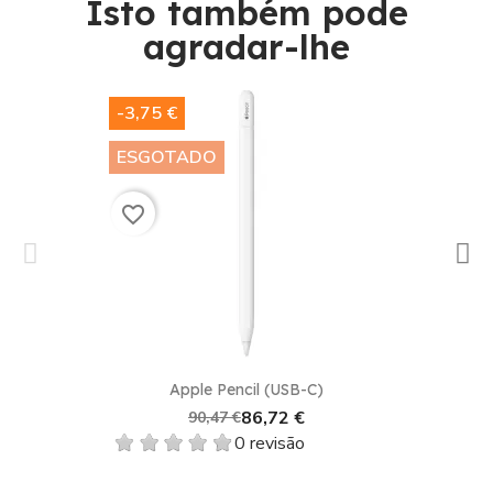
Isto também pode
agradar-lhe​
-3,75 €
ESGOTADO
favorite_border
Apple Pencil (USB-C)
86,72 €
90,47 €
0 revisão