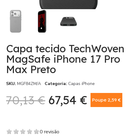
Capa tecido TechWoven
MagSafe iPhone 17 Pro
Max Preto
SKU
MGF84ZM/A
Categoria
Capas iPhone
70,13 €
67,54 €
Poupe 2,59 €
Com IVA
0 revisão