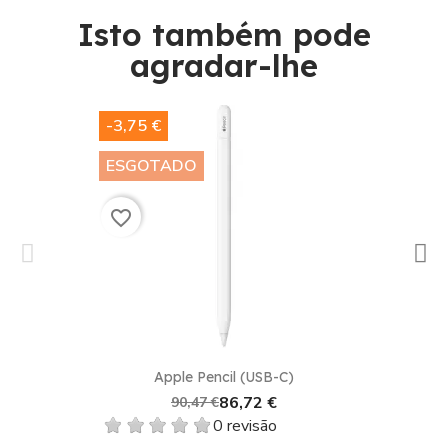
Isto também pode
agradar-lhe​
-3,75 €
ESGOTADO
favorite_border
Apple Pencil (USB-C)
86,72 €
90,47 €
0 revisão