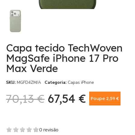
Capa tecido TechWoven
MagSafe iPhone 17 Pro
Max Verde
SKU
MGFD4ZM/A
Categoria
Capas iPhone
70,13 €
67,54 €
Poupe 2,59 €
Com IVA
0 revisão