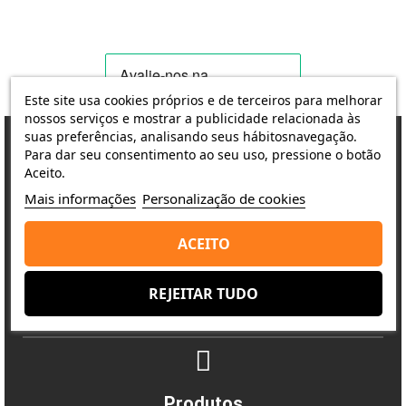
Este site usa cookies próprios e de terceiros para melhorar
nossos serviços e mostrar a publicidade relacionada às
suas preferências, analisando seus hábitosnavegação.
Para dar seu consentimento ao seu uso, pressione o botão
Aceito.
Porquê escolher-nos?
Mais informações
Personalização de cookies
A satisfação do cliente é a nossa prioridade
ACEITO
Entrega
REJEITAR TUDO
Envio rápido e seguro
Produtos