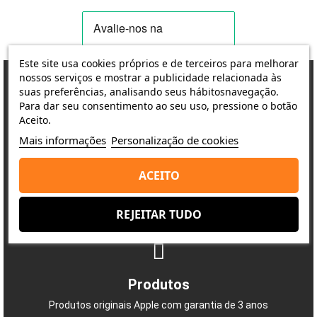
Este site usa cookies próprios e de terceiros para melhorar
nossos serviços e mostrar a publicidade relacionada às
suas preferências, analisando seus hábitosnavegação.
Para dar seu consentimento ao seu uso, pressione o botão
Porquê escolher-nos?
Aceito.
A satisfação do cliente é a nossa prioridade
Mais informações
Personalização de cookies
ACEITO
Entrega
REJEITAR TUDO
Envio rápido e seguro
Produtos
Produtos originais Apple com garantia de 3 anos