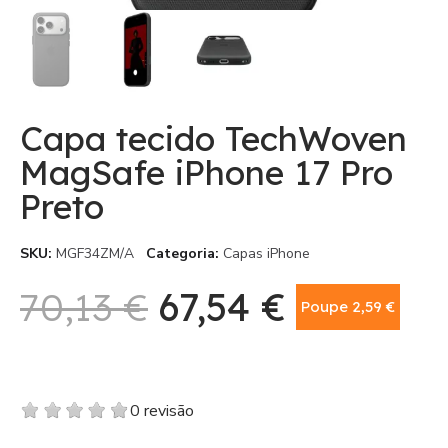
Capa tecido TechWoven
MagSafe iPhone 17 Pro
Preto
SKU
MGF34ZM/A
Categoria
Capas iPhone
70,13 €
67,54 €
Poupe 2,59 €
Com IVA
0 revisão