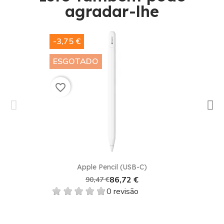
agradar-lhe​
-3,75 €
ESGOTADO
favorite_border
Apple Pencil (USB-C)
86,72 €
90,47 €
0 revisão