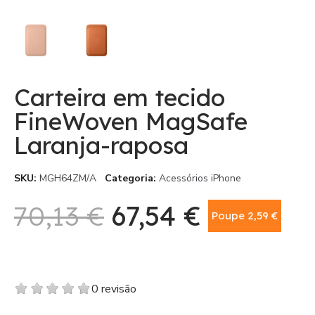
Carteira em tecido
FineWoven MagSafe
Laranja-raposa
SKU
MGH64ZM/A
Categoria
Acessórios iPhone
70,13 €
67,54 €
Poupe 2,59 €
Com IVA
0 revisão