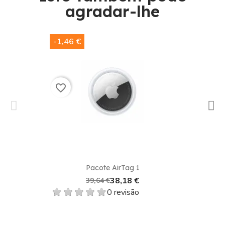
agradar-lhe​
-1,46 €
favorite_border
Pacote AirTag 1
38,18 €
39,64 €
0 revisão