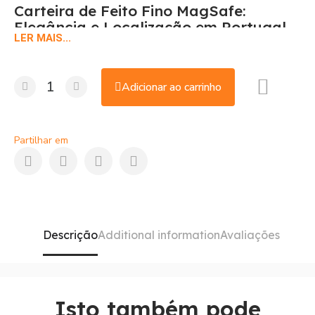
Carteira de Feito Fino MagSafe:
Elegância e Localização em Portugal
LER MAIS...
A
Carteira de Feito Fino com MagSafe
é a forma mais
elegante de transportar os seus cartões. Fabricada com
microsarga suave e 100 % de material reciclado
, tem
Adicionar ao carrinho
espaço para
três cartões
e é agora compatível com a
funcionalidade
Encontrar
, para que não a perca de vista.
Partilhar em
Compre-a ao
melhor preço de Portugal
na
Shop Duty
Free
.
Descrição
Additional information
Avaliações
Isto também pode