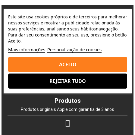
Este site usa cookies próprios e de terceiros para melhorar
nossos serviços e mostrar a publicidade relacionada às
Porquê escolher-nos?
suas preferências, analisando seus hábitosnavegação.
Para dar seu consentimento ao seu uso, pressione o botão
A satisfação do cliente é a nossa prioridade
Aceito.
Mais informações
Personalização de cookies
Entrega
ACEITO
Envio rápido e seguro
REJEITAR TUDO
Produtos
Produtos originais Apple com garantia de 3 anos