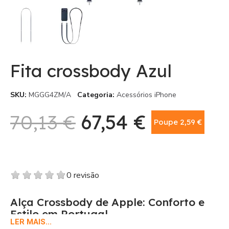
Fita crossbody Azul
SKU
MGGG4ZM/A
Categoria
Acessórios iPhone
70,13 €
67,54 €
Poupe 2,59 €
Com IVA
0 revisão
Alça Crossbody de Apple: Conforto e
Estilo em Portugal
LER MAIS...