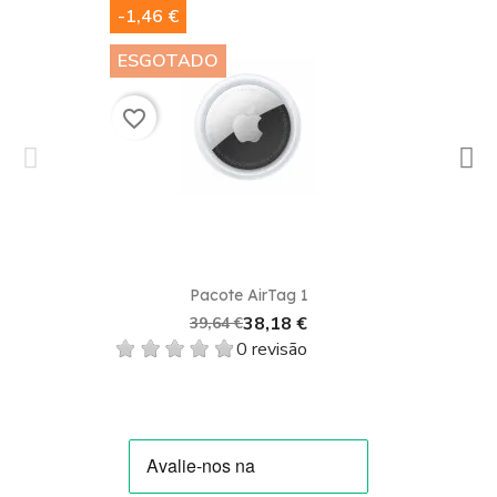
-1,46 €
ESGOTADO
favorite_border
Pacote AirTag 1
38,18 €
39,64 €
0 revisão