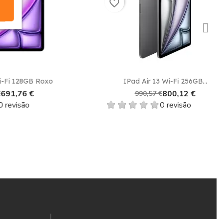
favorite_border
Vista rápida

B Roxo
IPad Air 13 Wi-Fi 256GB...
€
800,12 €
990,57 €
0 revisão