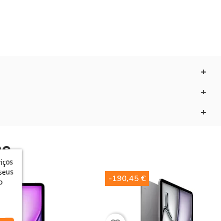
edes Wi-Fi instáveis. Este
iPad Air 13 polegadas M4
 num táxi ou num lounge. Com o
Apple Pencil Pro no
e não seja interrompida pela procura de uma tomada. É
e​
iços
seus
-190,45 €
o