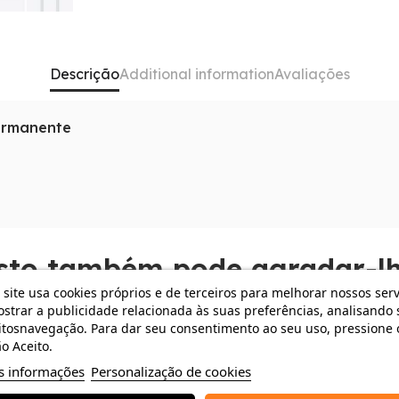
Descrição
Additional information
Avaliações
permanente
rmanente à internet de alta velocidade sem depender de r
ue trabalha em movimento constante.
edição de projetos na nuvem em tempo real enquanto está
ral e expansiva.
a rede e o consumo de bateria para que a sua produtividad
do o lado.
sto também pode agradar-lh
 site usa cookies próprios e de terceiros para melhorar nossos serv
strar a publicidade relacionada às suas preferências, analisando 
 €
-166,66 €
tosnavegação. Para dar seu consentimento ao seu uso, pressione 
o Aceito.
s informações
Personalização de cookies