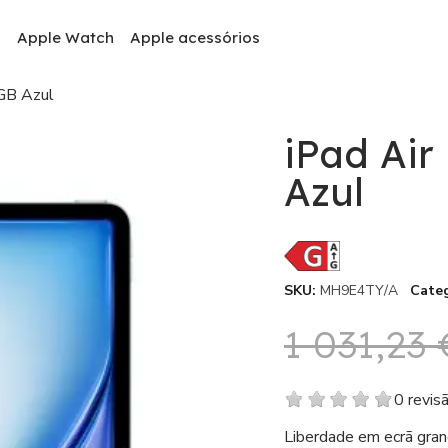
c
Apple Watch
Apple acessórios
8GB Azul
iPad Air
Azul
SKU
MH9E4TY/A
Cate
1 031,23 
0 revis
Liberdade em ecrã gra