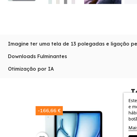
Imagine ter uma tela de 13 polegadas e ligação 
Imagine ter uma tela de
13 polegadas
e uma ligação pe
Downloads Fulminantes
Cellular é o sonho de qualquer consultor ou criativo q
O processador
M4
permite downloads fulminantes e a 
Otimização por IA
iPad Air
, a interação com o seu conteúdo torna-se natu
A
Apple Intelligence no iPad Air
otimiza a utilização d
potência em grande formato que o acompanha para to
I
Este
e mo
-166,66 €
-166,66
hábi
botã
Mai