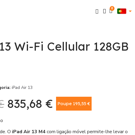
 13 Wi-Fi Cellular 128GB
goria
iPad Air 13
€
835,68 €
Poupe 195,55 €
Com IVA
ão
nde. O
iPad Air 13 M4
com ligação móvel permite-lhe levar o