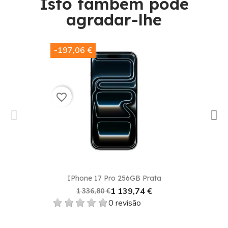
Isto também pode
agradar-lhe​
-197,06 €
favorite_border
IPhone 17 Pro 256GB Prata
1 139,74 €
1 336,80 €
0 revisão