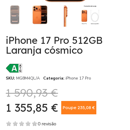
iPhone 17 Pro 512GB
Laranja cósmico
SKU
MG8M4QL/A
Categoria
iPhone 17 Pro
1 590,93 €
1 355,85 €
Poupe 235,08 €
Com IVA
0 revisão