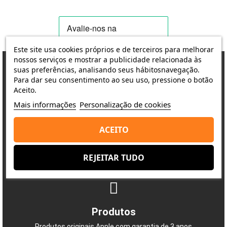
Este site usa cookies próprios e de terceiros para melhorar
nossos serviços e mostrar a publicidade relacionada às
suas preferências, analisando seus hábitosnavegação.
Para dar seu consentimento ao seu uso, pressione o botão
Porquê escolher-nos?
Aceito.
A satisfação do cliente é a nossa prioridade
Mais informações
Personalização de cookies
ACEITO
Entrega
REJEITAR TUDO
Envio rápido e seguro
Produtos
Produtos originais Apple com garantia de 3 anos