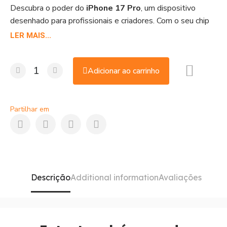
Descubra o poder do
iPhone 17 Pro
, um dispositivo
desenhado para profissionais e criadores. Com o seu chip
A19 Pro, o seu sistema de câmara tripla com zoom ótico
LER MAIS...
de 8x e o seu scanner LiDAR, não há limites para a sua
criatividade. Pode comprá-lo ao melhor preço em Portugal
Adicionar ao carrinho
na Shop Duty Free.
Partilhar em
Descrição
Additional information
Avaliações