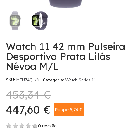
Watch 11 42 mm Pulseira
Desportiva Prata Lilás
Névoa M/L
SKU
MEU74QL/A
Categoria
Watch Series 11
453,34 €
447,60 €
Poupe 5,74 €
Com IVA
0 revisão