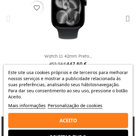
Google Pay e Apple Pay.
favorite_border
Não espere mais para desfrutar das
funcionalidades excepcionais do
Watch 11 42 mm
Pulseira Desportiva Prata Lilás Névoa M/L
.
Compre agora mesmo na nossa loja
Shop Duty
Free
e descubra uma nova dimensão de
Watch 11 42mm Preto...
conveniência e eficiência na sua vida diária.
447,60 €
453,34 €
0 revisão
Este site usa cookies próprios e de terceiros para melhorar
nossos serviços e mostrar a publicidade relacionada às
suas preferências, analisando seus hábitosnavegação.
Para dar seu consentimento ao seu uso, pressione o botão
Aceito.
Mais informações
Personalização de cookies
ACEITO