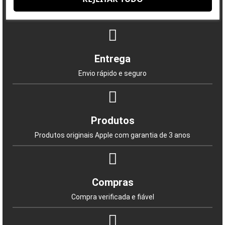
Porquê escolher-nos?
Portugal. Não perca esta oportunidade de possuir
um relógio inteligente de alta qualidade por um
A satisfação do cliente é a nossa prioridade
preço incrivelmente baixo.
Entrega
Envio rápido e seguro
Produtos
Produtos originais Apple com garantia de 3 anos
Compras
Compra verificada e fiável