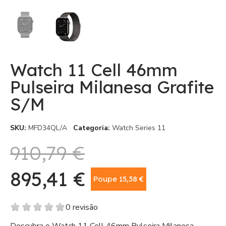
Watch 11 Cell 46mm
Pulseira Milanesa Grafite
S/M
SKU
MFD34QL/A
Categoria
Watch Series 11
910,79 €
895,41 €
Poupe 15,38 €
Com IVA
0 revisão
Descubra o Watch 11 Cell 46mm Pulseira Milanesa