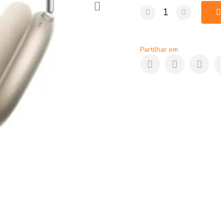
qualidade é mais do qu
comprar este incrível p
comprar o AirPods Max 
mais baratos de Portug
Partilhar em