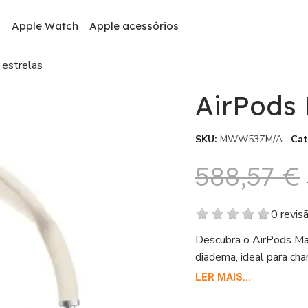
c
Apple Watch
Apple acessórios
 estrelas
AirPods 
SKU
MWW53ZM/A
Cat
588,57 €
0 revis
Descubra o AirPods Max
diadema, ideal para ch
fio. Os fones de ouvid
LER MAIS...
microfone integrado ga