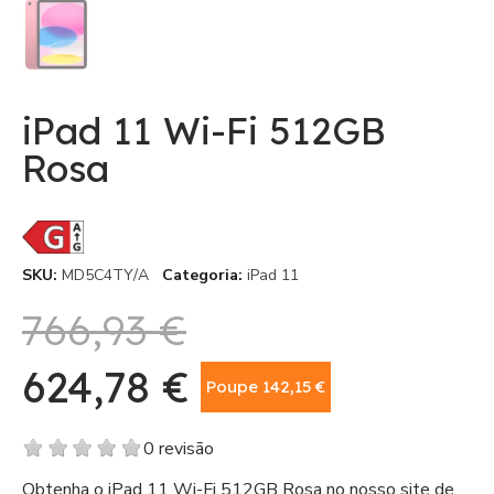
iPad 11 Wi-Fi 512GB
Rosa
SKU
MD5C4TY/A
Categoria
iPad 11
766,93 €
624,78 €
Poupe 142,15 €
Com IVA
0 revisão
Obtenha o iPad 11 Wi-Fi 512GB Rosa no nosso site de