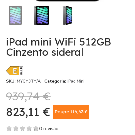
iPad mini WiFi 512GB
Cinzento sideral
SKU
MYGY3TY/A
Categoria
iPad Mini
939,74 €
823,11 €
Poupe 116,63 €
Com IVA
0 revisão