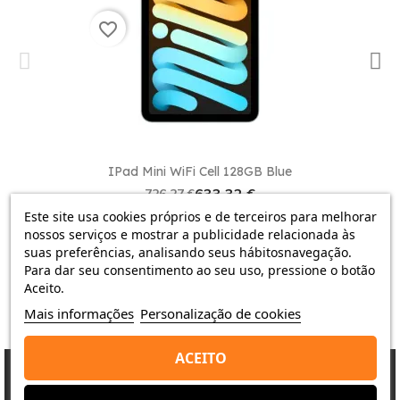
qualidade que oferece um desempenho
mini WiFi 512GB Cinzento sideral ainda mais
excepcional. E o melhor de tudo, você pode obtê-lo
atraente.
favorite_border
por um preço
barato
em nossa loja
Shop Duty
Free
, graças às nossas incríveis
ofertas
.
Portanto, se você está procurando um dispositivo
poderoso, compacto e elegante que pode
melhorar sua experiência de usuário, o iPad mini
WiFi 512GB Cinzento sideral é a escolha perfeita.
Compre
agora na
Shop Duty Free
e aproveite
IPad Mini WiFi Cell 128GB Blue
nossas incríveis
ofertas
!
633,32 €
726,27 €
0 revisão
Este site usa cookies próprios e de terceiros para melhorar
nossos serviços e mostrar a publicidade relacionada às
suas preferências, analisando seus hábitosnavegação.
Para dar seu consentimento ao seu uso, pressione o botão
Aceito.
Mais informações
Personalização de cookies
ACEITO