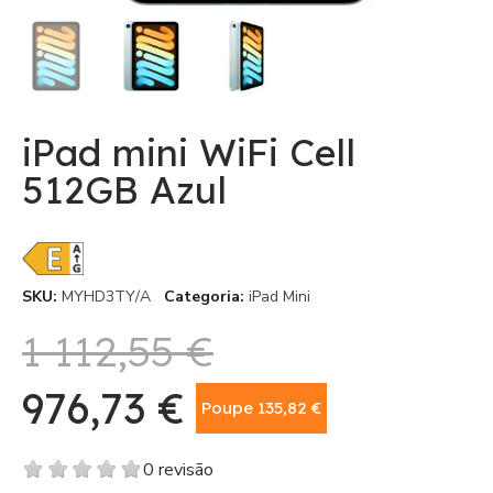
iPad mini WiFi Cell
512GB Azul
SKU
MYHD3TY/A
Categoria
iPad Mini
1 112,55 €
976,73 €
Poupe 135,82 €
Com IVA
0 revisão