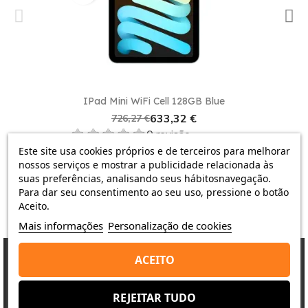
Este produto atende a todas as suas necessidades
digitais, desde navegação na web até jogos e
edição de fotos. Sua combinação de desempenho,
design e conectividade o torna uma escolha
superior em comparação com outros modelos.
IPad Mini WiFi Cell 128GB Blue
633,32 €
726,27 €
Não perca mais tempo.
Compre
o
iPad mini WiFi
0 revisão
Cell 512GB Azul
na
Shop Duty Free
e desfrute dos
Este site usa cookies próprios e de terceiros para melhorar
preços mais baixos em Portugal
. Garanta seu novo
nossos serviços e mostrar a publicidade relacionada às
tablet e eleve a sua experiência digital ao próximo
suas preferências, analisando seus hábitosnavegação.
nível!
Para dar seu consentimento ao seu uso, pressione o botão
Aceito.
Mais informações
Personalização de cookies
ACEITO
Porquê escolher-nos?
REJEITAR TUDO
A satisfação do cliente é a nossa prioridade