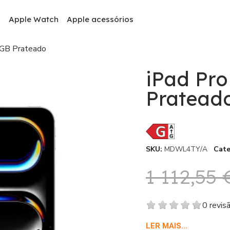
c
Apple Watch
Apple acessórios
6GB Prateado
iPad Pro
Pratead
SKU
MDWL4TY/A
Cate
1 112,55 
0 revis
LER MAIS...