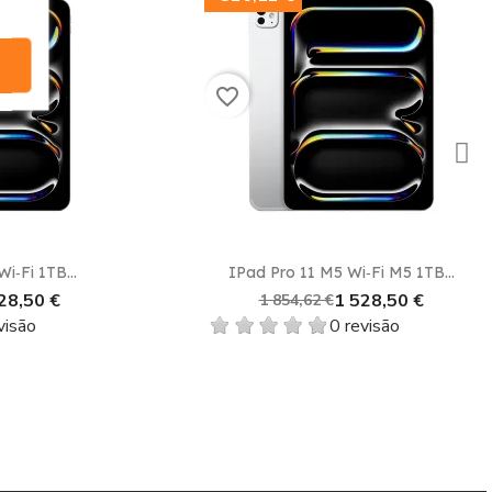
cia do usuário.
 necessidades e supera as suas expectativas. Aproveite
favorite_border
aixos em Portugal
. Aproveite o melhor da tecnologia
Vista rápida

TB...
IPad Pro 11 M5 Wi‑Fi M5 1TB...
0 €
1 528,50 €
1 854,62 €
0 revisão