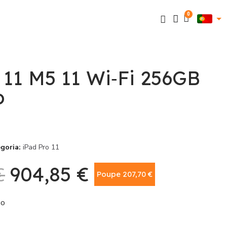
 11 M5 11 Wi‑Fi 256GB
o
goria
iPad Pro 11
€
904,85 €
Poupe 207,70 €
Com IVA
ão