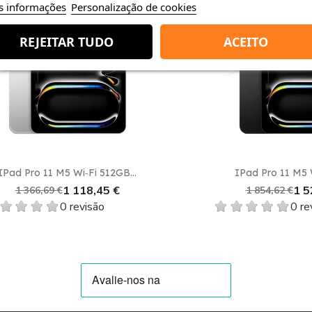
aplicativos e recursos que melhoram ainda mais a experiên
s informações
Personalização de cookies
está adquirindo um dispositivo que atende a todas as suas
ro.
REJEITAR TUDO
ACEITO
favorite_border
a nossa loja
Shop Duty Free
e beneficie dos
preços mais b
Vista rápida
Vista rápida


Pro 11 M5 Wi‑Fi 512GB...
IPad Pro 11 M5 Wi‑Fi 1
1 118,45 €
1 528,5
366,69 €
1 854,62 €
0 revisão
0 revisão