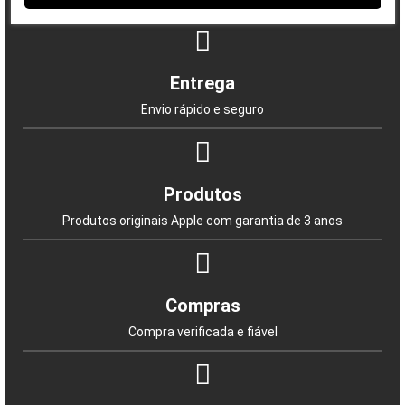
nossa loja
Shop Duty Free
hoje mesmo e aproveite
os
preços mais baixos em Portugal
. Garanta já o
seu e desfrute da melhor tecnologia à sua
disposição!
Entrega
Envio rápido e seguro
Produtos
Produtos originais Apple com garantia de 3 anos
Compras
Compra verificada e fiável