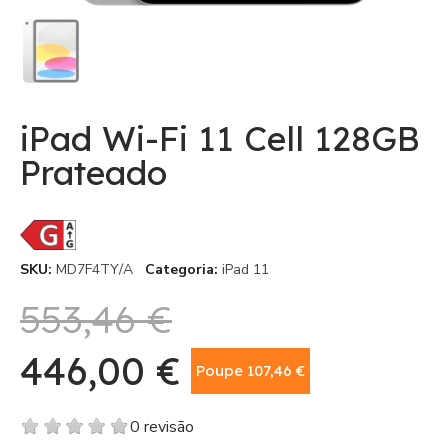
iPad Wi-Fi 11 Cell 128GB
Prateado
SKU
MD7F4TY/A
Categoria
iPad 11
553,46 €
446,00 €
Poupe 107,46 €
Com IVA
0 revisão