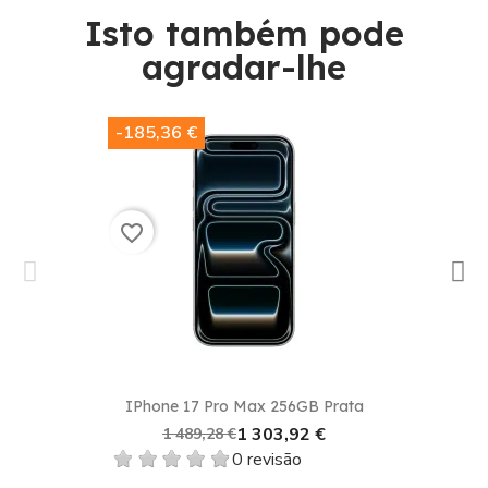
Isto também pode
agradar-lhe​
-185,36 €
favorite_border
IPhone 17 Pro Max 256GB Prata
1 303,92 €
1 489,28 €
0 revisão