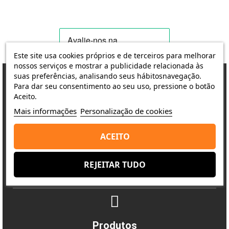
Este site usa cookies próprios e de terceiros para melhorar
nossos serviços e mostrar a publicidade relacionada às
suas preferências, analisando seus hábitosnavegação.
Para dar seu consentimento ao seu uso, pressione o botão
Aceito.
Porquê escolher-nos?
Mais informações
Personalização de cookies
A satisfação do cliente é a nossa prioridade
ACEITO
Entrega
REJEITAR TUDO
Envio rápido e seguro
Produtos