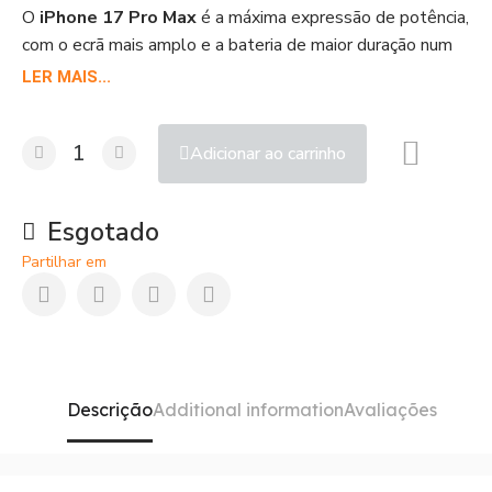
O
iPhone 17 Pro Max
é a máxima expressão de potência,
com o ecrã mais amplo e a bateria de maior duração num
iPhone. Desenhado para criadores de conteúdo e
LER MAIS...
utilizadores exigentes, oferece um desempenho sem
limites. Pode comprá-lo ao melhor preço em Portugal na
Adicionar ao carrinho
Shop Duty Free.
Esgotado
Partilhar em
Descrição
Additional information
Avaliações