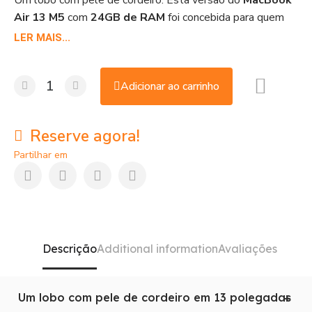
Air 13 M5
com
24GB de RAM
foi concebida para quem
abre aplicações como se não houvesse amanhã. Potência
LER MAIS...
bruta em 13 polegadas.
Adicionar ao carrinho
Reserve agora!
Partilhar em
Descrição
Additional information
Avaliações
Um lobo com pele de cordeiro em 13 polegadas