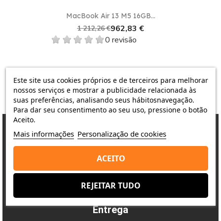
MacBook Air 13 M5 16GB...
962,83 €
1 212,26 €
0 revisão
Este site usa cookies próprios e de terceiros para melhorar
nossos serviços e mostrar a publicidade relacionada às
suas preferências, analisando seus hábitosnavegação.
Para dar seu consentimento ao seu uso, pressione o botão
Aceito.
Mais informações
Personalização de cookies
Porquê escolher-nos?
ACEITO
A satisfação do cliente é a nossa prioridade
REJEITAR TUDO
Entrega