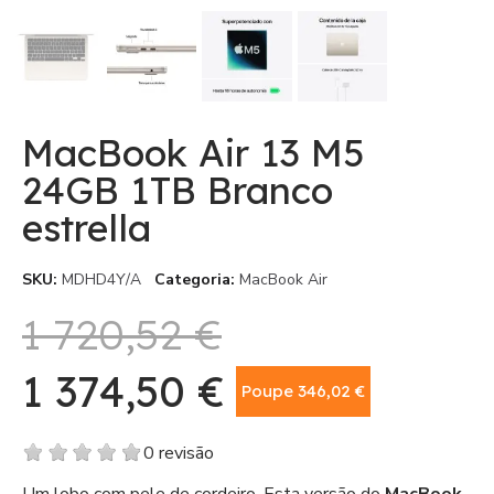
MacBook Air 13 M5
24GB 1TB Branco
estrella
SKU
MDHD4Y/A
Categoria
MacBook Air
1 720,52 €
1 374,50 €
Poupe 346,02 €
Com IVA
0 revisão
Um lobo com pele de cordeiro. Esta versão do
MacBook