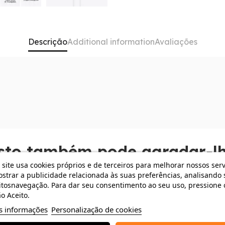
Descrição
Additional information
Avaliações
para uma multitarefa sem limites. Abra aplicações sem 
eiro ideal para as suas deslocações. Com 16 horas de bate
fine o que um portátil ultra-portátil pode ser. Potência e
sto também pode agradar-lh
 site usa cookies próprios e de terceiros para melhorar nossos serv
strar a publicidade relacionada às suas preferências, analisando 
 €
-156,35 €
tosnavegação. Para dar seu consentimento ao seu uso, pressione 
o Aceito.
s informações
Personalização de cookies