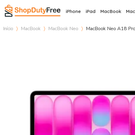
iPhone
iPad
MacBook
Ma
Início
MacBook
MacBook Neo
MacBook Neo A18 Pr