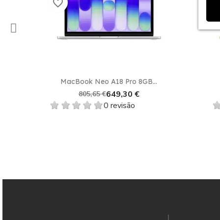
favorite_border
favorite_border
Vista rápida

MacBook Neo A18 Pro 8GB...
MacBo
649,30 €
805,65 €
0 revisão