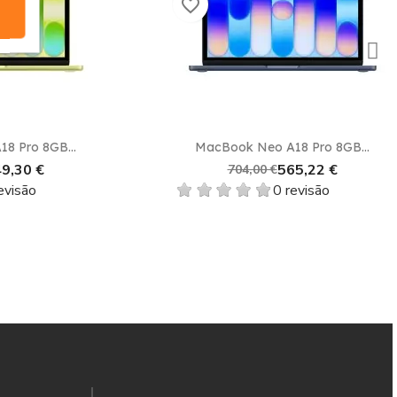
favorite_border
Vista rápida

8GB...
MacBook Neo A18 Pro 8GB...
€
565,22 €
704,00 €
0 revisão