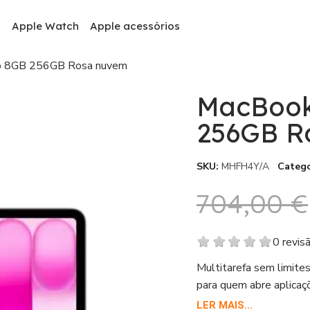
c
Apple Watch
Apple acessórios
o 8GB 256GB Rosa nuvem
MacBook
256GB R
SKU
MHFH4Y/A
Catego
704,00 €
0 revis
Multitarefa sem limite
para quem abre aplicaç
polegadas
.
LER MAIS...