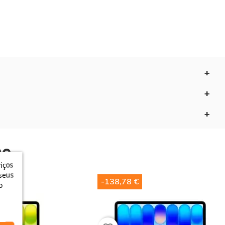
preocupações e desfrute da potência do processador
ria terá potência para todo o dia.
 memória em perfeita harmonia.
e​
iços
seus
-138,78 €
o