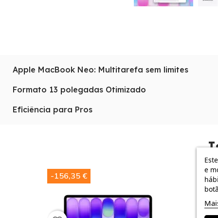
Apple MacBook Neo: Multitarefa sem limites
O
Apple MacBook Neo
com 16GB de RAM foi concebido 
Formato 13 polegadas Otimizado
A18 Pro
.
O formato de 13 polegadas otimizado torna-o o companh
Eficiência para Pros
Descubra a eficiência da Apple num dispositivo que rede
I
Este
e mo
-156,35 €
-138,78
hábi
botã
Mai