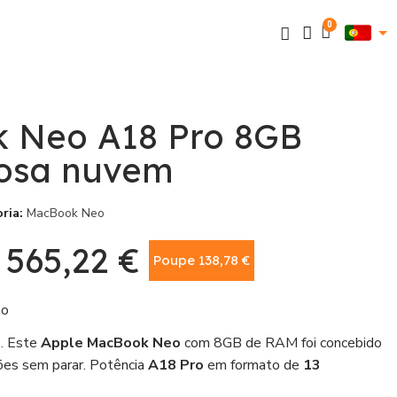
 Neo A18 Pro 8GB
osa nuvem
ria
MacBook Neo
565,22 €
Poupe 138,78 €
Com IVA
ão
s. Este
Apple MacBook Neo
com 8GB de RAM foi concebido
ões sem parar. Potência
A18 Pro
em formato de
13