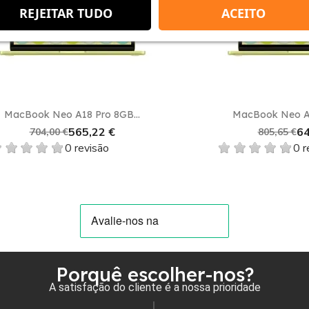
favorite_border
REJEITAR TUDO
ACEITO
Vista rápida
Vista rápida


ok Neo A18 Pro 8GB...
MacBook Neo A18 Pro 
565,22 €
649,30 
704,00 €
805,65 €
0 revisão
0 revisão
Porquê escolher-nos?
A satisfação do cliente é a nossa prioridade