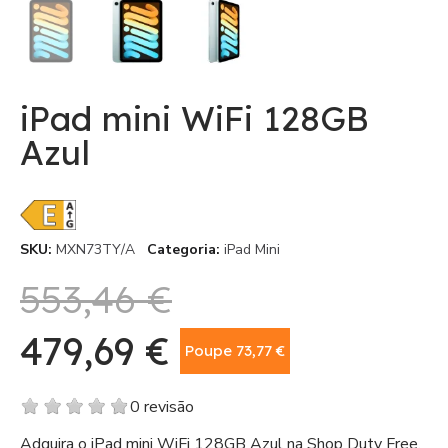
iPad mini WiFi 128GB
Azul
SKU
MXN73TY/A
Categoria
iPad Mini
553,46 €
479,69 €
Poupe 73,77 €
Com IVA
0 revisão
Adquira o iPad mini WiFi 128GB Azul na Shop Duty Free,