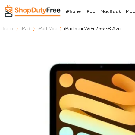
iPhone
iPad
MacBook
Ma
Início
iPad
iPad Mini
iPad mini WiFi 256GB Azul