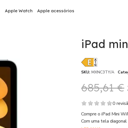
c
Apple Watch
Apple acessórios
iPad min
SKU
MXNC3TY/A
Cate
685,61 €
0 revis
Compre o iPad Mini WiF
Com uma tela diagonal