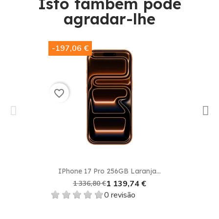
Isto também pode
agradar-lhe​
-197,06 €
favorite_border
IPhone 17 Pro 256GB Laranja...
1 139,74 €
1 336,80 €
0 revisão