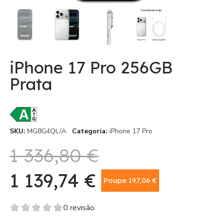
iPhone 17 Pro 256GB
Prata
SKU
MG8G4QL/A
Categoria
iPhone 17 Pro
1 336,80 €
1 139,74 €
Poupe 197,06 €
Com IVA
0 revisão