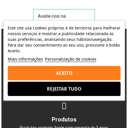
Este site usa cookies próprios e de terceiros para melhorar
nossos serviços e mostrar a publicidade relacionada às
suas preferências, analisando seus hábitosnavegação.
Para dar seu consentimento ao seu uso, pressione o botão
Porquê escolher-nos?
Aceito.
A satisfação do cliente é a nossa prioridade
Mais informações
Personalização de cookies
ACEITO
Entrega
REJEITAR TUDO
Envio rápido e seguro
Produtos
Produtos originais Apple com garantia de 3 anos