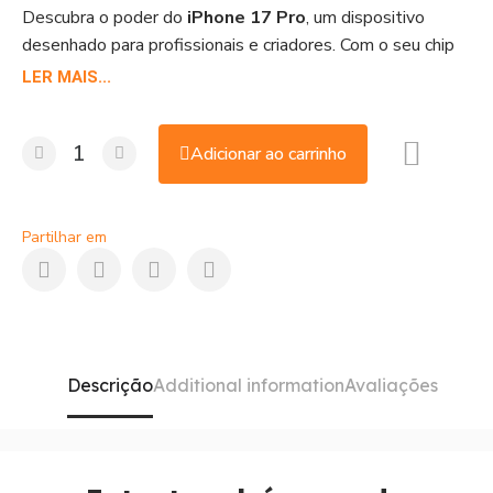
Descubra o poder do
iPhone 17 Pro
, um dispositivo
desenhado para profissionais e criadores. Com o seu chip
A19 Pro, o seu sistema de câmara tripla com zoom ótico
LER MAIS...
de 8x e o seu scanner LiDAR, não há limites para a sua
criatividade. Pode comprá-lo ao melhor preço em Portugal
Adicionar ao carrinho
na Shop Duty Free.
Partilhar em
Descrição
Additional information
Avaliações